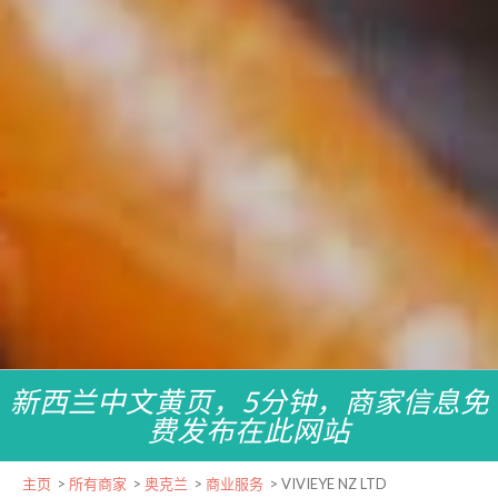
新西兰中文黄页，5分钟，商家信息免
费发布在此网站
主页
>
所有商家
>
奥克兰
>
商业服务
>
VIVIEYE NZ LTD