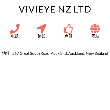
VIVIEYE NZ LTD
电话
路线
点赞
网站
地址 :
567 Great South Road, Auckland, Auckland, New Zealand