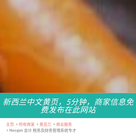
新西兰中文黄页，5分钟，商家信息免
费发布在此网站
主页
>
所有商家
>
奥克兰
>
商业服务
>
Neogen 会计 税务及财务管理系统专才