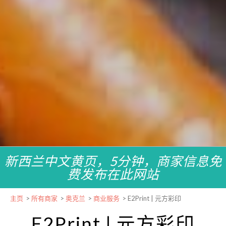
新西兰中文黄页，5分钟，商家信息免
费发布在此网站
主页
>
所有商家
>
奥克兰
>
商业服务
>
E2Print | 元方彩印
E2Print | 元方彩印