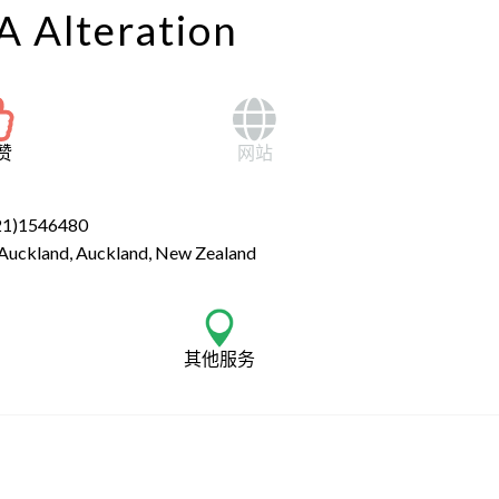
Alteration
赞
网站
21)1546480
 Auckland, Auckland, New Zealand
其他服务