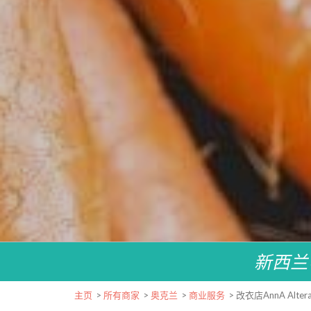
新西兰
主页
>
所有商家
>
奥克兰
>
商业服务
>
改衣店AnnA Altera