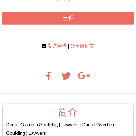
点评
发送咨询
|
分享给好友
简介
Daniel Overton Goulding | Lawyers | Daniel Overton
Goulding | Lawyers