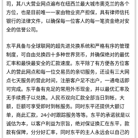
司，其八大营业网点遍布在纽西兰最大城市奧克兰的各个
方位，也是目前唯一一家由物业资产担保，具有律师信托
银行的法律文件，以确保每一位客人的每一笔资金绝对安
全的信誉公司。
东平具备与全球联网的超先进兑换系统和严格有序的管理
制度，可自由兑换四十多种世界货币，并确保绝对的最优
汇率和最快最安全的汇款速度。东平除了有方便各方位客
人的营此网点和每一位交易员的亲切服务，还设有三大网
点七天服务的营此时间，注册客户足不出户，一通电话即
可完成。东平备有充足的常用外币现金，并以最优汇率及
无手续费子以兑换。人民币双向汇款全部当日到帐，大
额，巨额可享受即时到帐服务。同时东平还提供大额订
单，商此汇款，24小时跟踪服务等等。东平的承诺就是以
诚估为本，以客户利益为宗旨，绝对保证换汇在东平，款
款有保陴，分分好汇率，同时东平的主人永远会以自己的