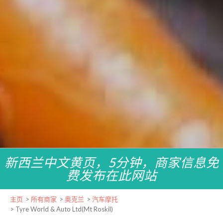
新西兰中文黄页，5分钟，商家信息免
费发布在此网站
主页
>
所有商家
>
奥克兰
>
汽车摩托
>
Tyre World & Auto Ltd(Mt Roskil)