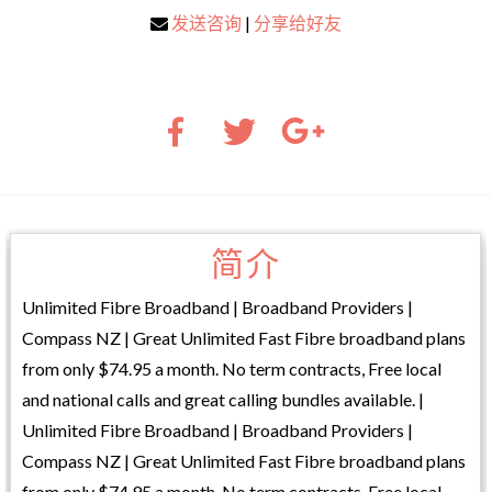
发送咨询
|
分享给好友
简介
Unlimited Fibre Broadband | Broadband Providers |
Compass NZ | Great Unlimited Fast Fibre broadband plans
from only $74.95 a month. No term contracts, Free local
and national calls and great calling bundles available. |
Unlimited Fibre Broadband | Broadband Providers |
Compass NZ | Great Unlimited Fast Fibre broadband plans
from only $74.95 a month. No term contracts, Free local